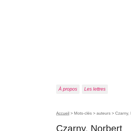
À propos
Les lettres
Accueil
> Mots-clés > auteurs >
Czarny, 
Czarny, Norbert