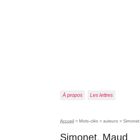
À propos
Les lettres
Accueil
> Mots-clés > auteurs >
Simonet
Simonet, Maud