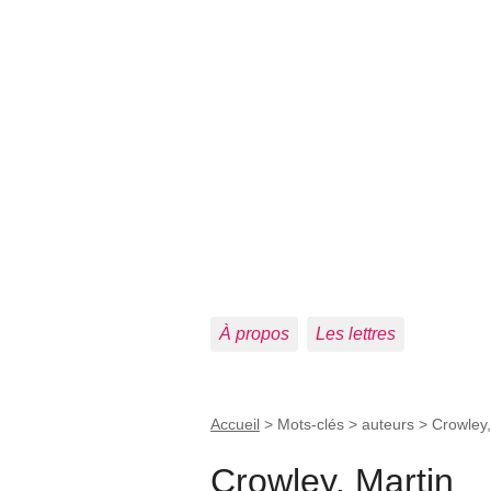
À propos
Les lettres
Accueil
> Mots-clés > auteurs >
Crowley,
Crowley, Martin