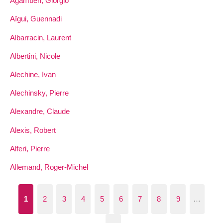
Agamben, Giorgio
Aïgui, Guennadi
Albarracin, Laurent
Albertini, Nicole
Alechine, Ivan
Alechinsky, Pierre
Alexandre, Claude
Alexis, Robert
Alferi, Pierre
Allemand, Roger-Michel
1
2
3
4
5
6
7
8
9
…