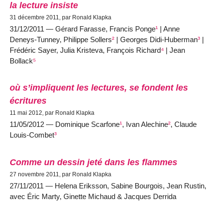
la lecture insiste
31 décembre 2011, par Ronald Klapka
31/12/2011 — Gérard Farasse, Francis Ponge
¹
| Anne
Deneys-Tunney, Philippe Sollers
²
| Georges Didi-Huberman
³
|
Frédéric Sayer, Julia Kristeva, François Richard
⁴
| Jean
Bollack
⁵
où s’impliquent les lectures, se fondent les
écritures
11 mai 2012, par Ronald Klapka
11/05/2012 — Dominique Scarfone
¹
, Ivan Alechine
²
, Claude
Louis-Combet
³
Comme un dessin jeté dans les flammes
27 novembre 2011, par Ronald Klapka
27/11/2011 — Helena Eriksson, Sabine Bourgois, Jean Rustin,
avec Éric Marty, Ginette Michaud & Jacques Derrida