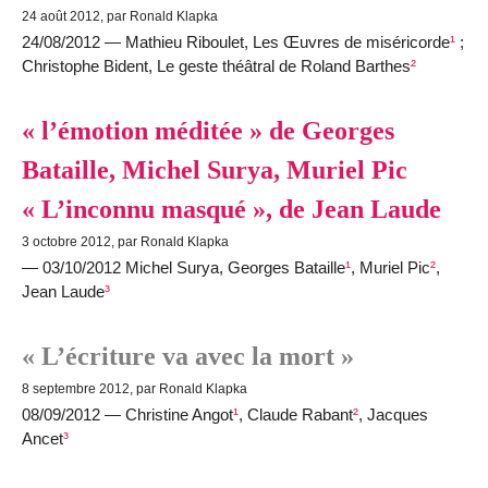
24 août 2012, par Ronald Klapka
24/08/2012 — Mathieu Riboulet, Les Œuvres de miséricorde
¹
;
Christophe Bident, Le geste théâtral de Roland Barthes
²
« l’émotion méditée » de Georges
Bataille, Michel Surya, Muriel Pic
« L’inconnu masqué », de Jean Laude
3 octobre 2012, par Ronald Klapka
— 03/10/2012 Michel Surya, Georges Bataille
¹
, Muriel Pic
²
,
Jean Laude
³
« L’écriture va avec la mort »
8 septembre 2012, par Ronald Klapka
08/09/2012 — Christine Angot
¹
, Claude Rabant
²
, Jacques
Ancet
³