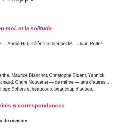
en moi, et la solitude
¹
— André Hirt, Hélène Schjerfbeck
²
— Juan Rulfo
³
the, Maurice Blanchot, Christophe Bident, Yannick
ichaud, Claire Nouvet et — de même — tant d’autres...
lippe Sollers et beaucoup, beaucoup d’autres...
inités & correspondances
s de révision