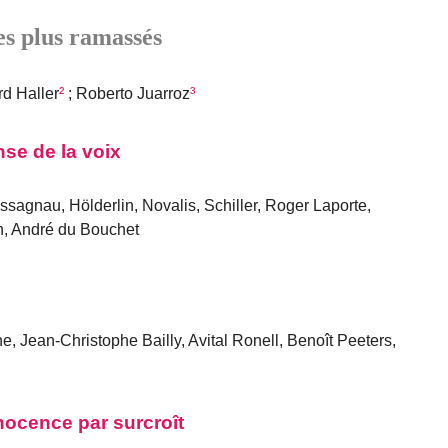
es plus ramassés
rd Haller
²
; Roberto Juarroz
³
se de la voix
ssagnau, Hölderlin, Novalis, Schiller, Roger Laporte,
n, André du Bouchet
, Jean-Christophe Bailly, Avital Ronell, Benoît Peeters,
nocence par surcroît