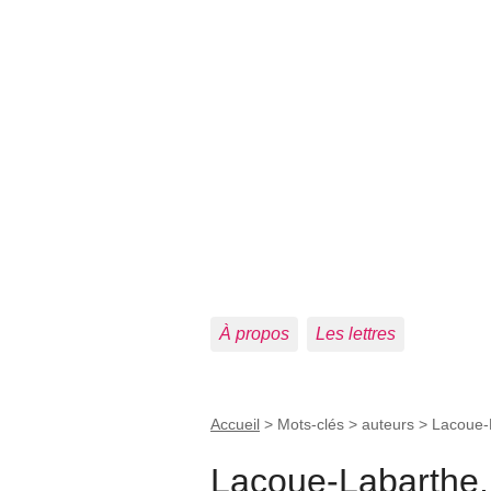
À propos
Les lettres
Accueil
> Mots-clés > auteurs >
Lacoue-L
Lacoue-Labarthe,