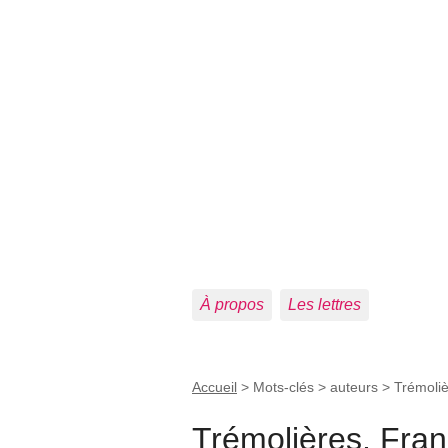
À propos
Les lettres
Accueil
> Mots-clés > auteurs >
Trémoliè
Trémolières, Fran