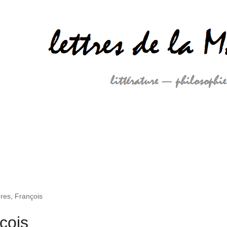
res, François
çois