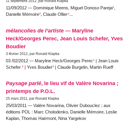
11 septembre 2012, par Ronald Klapka
11/09/2012 — Dominique Meens, Miguel Donoso Pareja
²
,
Danielle Mémoire
³
, Claude Ollier
⁴
...
mélancolies de l’artiste
— Maryline
Heck/Georges Perec, Jean Louis Schefer, Yves
Boudier
3 février 2012, par Ronald Klapka
03 /02/2012 — Maryline Heck/Georges Perec
¹
| Jean Louis
Schefer
²
| Yves Boudier
³
| Claude Burgelin, Martin Rueff
Paysage parlé
, le lieu vif de Valère Novarina ;
printemps de P.O.L.
25 mars 2011, par Ronald Klapka
25/03/2011 — Valère Novarina, Olivier Dubouclez ; aux
éditions POL : Marc Cholodenko, Danielle Mémoire, Leslie
Kaplan, Thomas Hairmont, Nina Yargekov