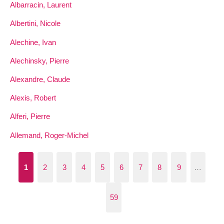
Albarracin, Laurent
Albertini, Nicole
Alechine, Ivan
Alechinsky, Pierre
Alexandre, Claude
Alexis, Robert
Alferi, Pierre
Allemand, Roger-Michel
1
2
3
4
5
6
7
8
9
…
59