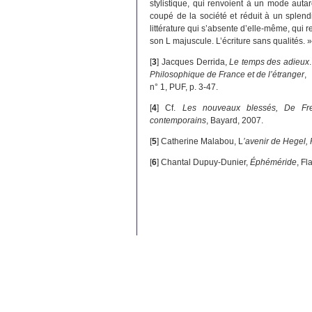
stylistique, qui renvoient à un mode auta
coupé de la société et réduit à un splendi
littérature qui s’absente d’elle-même, qui 
son L majuscule. L’écriture sans qualités. 
[
3
]
Jacques Derrida,
Le temps des adieux
Philosophique de France et de l’étranger
,
n° 1, PUF, p. 3-47.
[
4
]
Cf.
Les nouveaux blessés, De Fre
contemporains
, Bayard, 2007.
[
5
]
Catherine Malabou, L
’avenir de Hegel, P
[
6
]
Chantal Dupuy-Dunier,
Éphéméride
, F