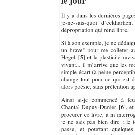
le jour
Il y a dans les dernières pag
je-ne-sais-quoi d’eckhartie
dépropriation qui rend libre.
Si à son exemple, je ne dédai
un brave" pour me colleter a
5
Hegel
[
]
et la plasticité ravi
vivant... il m’arrive que les m
simple écart (à peine perceptib
change tout pour ce qui est 
alors poésie, sans prétention a
Ainsi ai-je commencé à feui
6
Chantal Dupuy-Dunier
[
]
, e
procurer ce livre, à m’interro
je ne sais pas bien dire : le
passe, et pourtant quelques