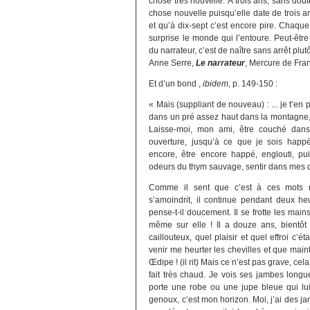
chose très nouvelle. À trois ans, sans do
chose nouvelle puisqu’elle date de trois an
et qu’à dix-sept c’est encore pire. Chaqu
surprise le monde qui l’entoure. Peut-être
du narrateur, c’est de naître sans arrêt plutô
Anne Serre,
Le narrateur
, Mercure de Fran
Et d’un bond ,
ibidem
, p. 149-150 :
« Mais (suppliant de nouveau) : ... je t’en
dans un pré assez haut dans la montagne, 
Laisse-moi, mon ami, être couché dan
ouverture, jusqu’à ce que je sois happé
encore, être encore happé, englouti, puis
odeurs du thym sauvage, sentir dans mes d
Comme il sent que c’est à ces mots 
s’amoindrit, il continue pendant deux heu
pense-t-il doucement. Il se frotte les main
même sur elle ! Il a douze ans, bientôt 
caillouteux, quel plaisir et quel effroi c’é
venir me heurter les chevilles et que main
Œdipe ! (il rit) Mais ce n’est pas grave, ce
fait très chaud. Je vois ses jambes longu
porte une robe ou une jupe bleue qui lu
genoux, c’est mon horizon. Moi, j’ai des j