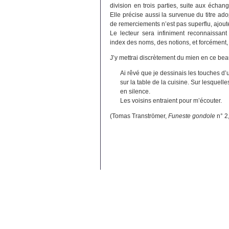
division en trois parties, suite aux échan
Elle précise aussi la survenue du titre a
de remerciements n’est pas superflu, ajoute
Le lecteur sera infiniment reconnaissant 
index des noms, des notions, et forcément,
J’y mettrai discrètement du mien en ce bea
Ai rêvé que je dessinais les touches d’
sur la table de la cuisine. Sur lesquelles
en silence.
Les voisins entraient pour m’écouter.
(Tomas Tranströmer,
Funeste gondole
n° 2