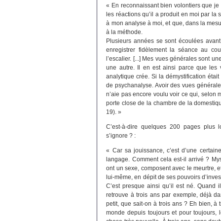
« En reconnaissant bien volontiers que je n’
les réactions qu’il a produit en moi par la
à mon analyse à moi, et que, dans la mesure
à la méthode.
Plusieurs années se sont écoulées avant
enregistrer fidèlement la séance au cou
l’escalier. [...] Mes vues générales sont
une autre. Il en est ainsi parce que les 
analytique crée. Si la démystification était 
de psychanalyse. Avoir des vues générales
n’aie pas encore voulu voir ce qui, selon m
porte close de la chambre de la domestiqu
19). »
C’est-à-dire quelques 200 pages plus lo
s’ignore ? :
« Car sa jouissance, c’est d’une certai
langage. Comment cela est-il arrivé ? Mys
ont un sexe, composent avec le meurtre, et
lui-même, en dépit de ses pouvoirs d’inves
C’est presque ainsi qu’il est né. Quand il
retrouve à trois ans par exemple, déjà da
petit, que sait-on à trois ans ? Eh bien, à 
monde depuis toujours et pour toujours, 