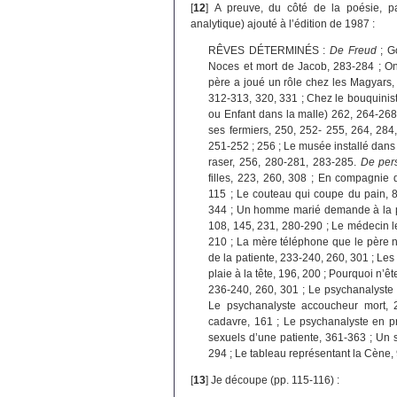
[
12
]
A preuve, du côté de la poésie, pa
analytique) ajouté à l’édition de 1987 :
RÊVES DÉTERMINÉS :
De Freud
; G
Noces et mort de Jacob, 283-284 ; On
père a joué un rôle chez les Magyars,
312-313, 320, 331 ; Chez le bouquinist
ou Enfant dans la malle) 262, 264-268,
ses fermiers, 250, 252- 255, 264, 28
251-252 ; 256 ; Le musée installé dans 
raser, 256, 280-281, 283-285.
De per
filles, 223, 260, 308 ; En compagnie d
115 ; Le couteau qui coupe du pain, 8
344 ; Un homme marié demande à la p
108, 145, 231, 280-290 ; Le médecin l
210 ; La mère téléphone que le père n
de la patiente, 233-240, 260, 301 ; Le
plaie à la tête, 196, 200 ; Pourquoi n’
236-240, 260, 301 ; Le psychanalyste
Le psychanalyste accoucheur mort, 
cadavre, 161 ; Le psychanalyste en pr
sexuels d’une patiente, 361-363 ; Un
294 ; Le tableau représentant la Cène, 
[
13
]
Je découpe (pp. 115-116) :