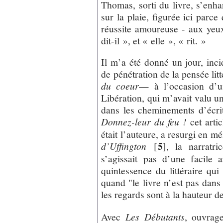
Thomas, sorti du livre, s’enha
sur la plaie, figurée ici parce
réussite amoureuse - aux yeu
dit-il », et « elle », « rit. »
Il m’a été donné un jour, inc
de pénétration de la pensée li
du coeur
— à l’occasion d’un
Libération, qui m’avait valu u
dans les cheminements d’écrit
Donnez-leur du feu !
cet artic
était l’auteure, a resurgi en m
5
d’Uffington
[
]
, la narratr
s’agissait pas d’une facile
quintessence du littéraire qu
quand "le livre n’est pas dans
les regards sont à la hauteur d
Avec
Les Débutants
, ouvrag