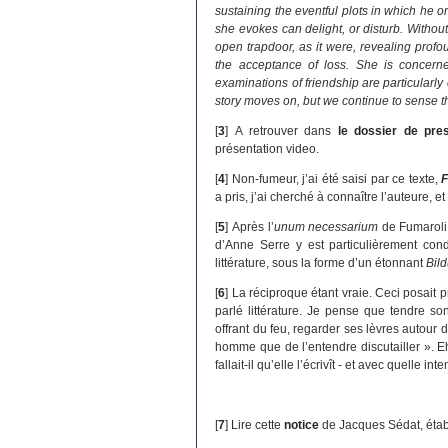
sustaining the eventful plots in which he o
she evokes can delight, or disturb. Witho
open trapdoor, as it were, revealing profo
the acceptance of loss. She is concerne
examinations of friendship are particularly
story moves on, but we continue to sense t
[
3
]
A retrouver dans
le dossier de pre
présentation video.
[
4
]
Non-fumeur, j’ai été saisi par ce texte,
F
a pris, j’ai cherché à connaître l’auteure, e
[
5
]
Après l’
unum necessarium
de Fumaroli, 
d’Anne Serre y est particulièrement cond
littérature, sous la forme d’un étonnant
Bil
[
6
]
La réciproque étant vraie. Ceci posait
parlé littérature. Je pense que tendre so
offrant du feu, regarder ses lèvres autour 
homme que de l’entendre discutailler ». E
fallait-il qu’elle l’écrivît - et avec quelle i
[
7
]
Lire cette
notice
de Jacques Sédat, établ