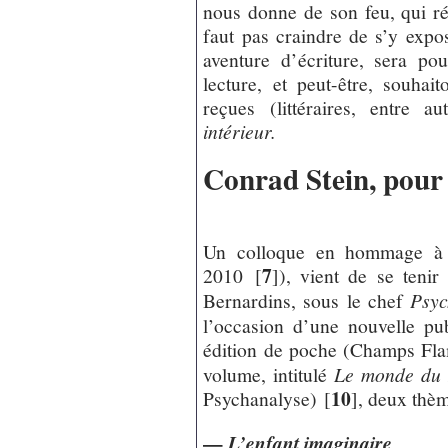
nous donne de son feu, qui réc
faut pas craindre de s’y expo
aventure d’écriture, sera p
lecture, et peut-être, souhai
reçues (littéraires, entre a
intérieur.
Conrad Stein, pour
Un colloque en hommage à 
7
2010
[
]
), vient de se teni
Bernardins, sous le chef
Psyc
l’occasion d’une nouvelle pu
édition de poche (Champs Fl
volume, intitulé
Le monde du r
10
Psychanalyse)
[
]
, deux thèm
—
L’enfant imaginaire