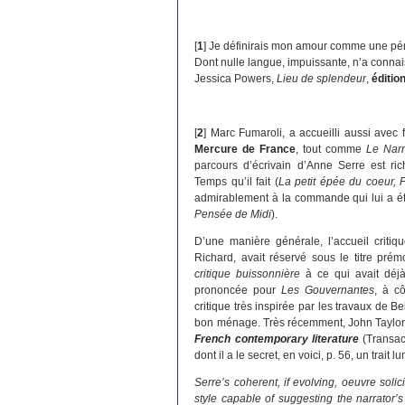
[
1
]
Je définirais mon amour comme une pén
Dont nulle langue, impuissante, n’a conna
Jessica Powers,
Lieu de splendeur
,
éditio
[
2
]
Marc Fumaroli, a accueilli aussi avec 
Mercure de France
, tout comme
Le Narr
parcours d’écrivain d’Anne Serre est ric
Temps qu’il fait (
La petit épée du coeur, 
admirablement à la commande qui lui a été
Pensée de Midi
).
D’une manière générale, l’accueil critiq
Richard, avait réservé sous le titre prém
critique buissonnière
à ce qui avait déjà
prononcée pour
Les Gouvernantes
, à cô
critique très inspirée par les travaux de B
bon ménage. Très récemment, John Taylor
French contemporary literature
(Transac
dont il a le secret, en voici, p. 56, un trait l
Serre’s coherent, if evolving, oeuvre soli
style capable of suggesting the narrator’