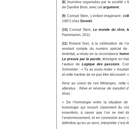
[
8
]
Journées organisées par la société « 
de Danièle Brun, avec cet
argument
.
[
9
]
Conrad Stein,
L’enfant imaginaire
,
col
1987) chez
Denoël
.
[
10
]
Conrad Stein,
Le monde du rêve, l
Flammarion, 2011.
[
11
]
Roland Gori, à la célébration de l
rendant compte du numéro spécial d
éméritat, a rendu en la circonstance
homm
La preuve par la parole
, témoigne en mai
l’auteur de
Logique des passions
. Com
Schneider : « Tu as voulu rester « insulai
et cette hantise de ne pas être découvert. »
Ainsi au coeur de ces
Mélanges
, cette
attendus :
Rêve et névrose de transfert d
rêve) :
« De l’homologie entre la situation de l
homologie qui ressort clairement du cha
essentiels, à savoir que l’on se met d
l’endormissement, et en connexion avec ce 
définitive qu’en un sens, interpréter c’est 