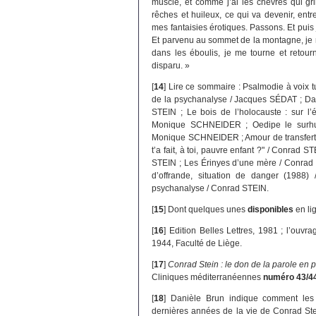
musclé, et comme j’ai les chèvres qui gr
rêches et huileux, ce qui va devenir, entr
mes fantaisies érotiques. Passons. Et puis j’
Et parvenu au sommet de la montagne, je ne 
dans les éboulis, je me tourne et retourn
disparu. »
[
14
]
Lire ce sommaire : Psalmodie à voix 
de la psychanalyse / Jacques SÉDAT ; Dans
STEIN ; Le bois de l’holocauste : sur l’
Monique SCHNEIDER ; Oedipe le surhum
Monique SCHNEIDER ; Amour de transfert, 
t’a fait, à toi, pauvre enfant ?" / Conrad 
STEIN ; Les Érinyes d’une mère / Conrad S
d’offrande, situation de danger (1988
psychanalyse / Conrad STEIN.
[
15
]
Dont quelques unes
disponibles
en li
[
16
]
Edition Belles Lettres, 1981 ; l’ouv
1944, Faculté de Liège.
[
17
]
Conrad Stein : le don de la parole en
Cliniques méditerranéennes
numéro 43/4
[
18
]
Danièle Brun indique comment les 
dernières années de la vie de Conrad Stein