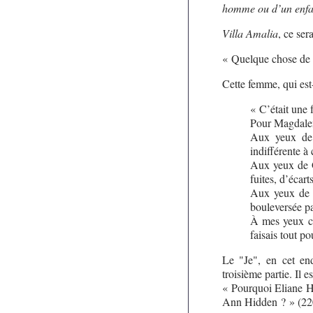
homme ou d’un enfa
Villa Amalia
, ce ser
« Quelque chose de 
Cette femme, qui est-
« C’était une
Pour Magdalena
Aux yeux de L
indifférente à
Aux yeux de Gi
fuites, d’écarts
Aux yeux de Ge
bouleversée pa
À mes yeux c’é
faisais tout p
Le "Je", en cet end
troisième partie. Il e
« Pourquoi Eliane Hi
Ann Hidden ? » (22