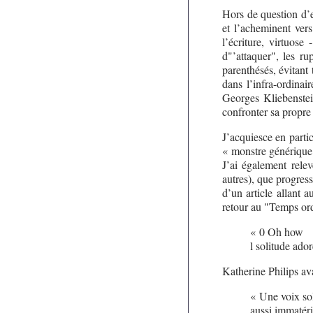
Hors de question d’e
et l’acheminent ver
l’écriture, virtuos
d"’attaquer", les ru
parenthésés, évitan
dans l’infra-ordinai
Georges Kliebenste
confronter sa propre
J’acquiesce en partic
« monstre générique
J’ai également relev
autres), que progress
d’un article allant a
retour au "Temps ord
« 0 Oh how
l solitude ado
Katherine Philips av
« Une voix sol
aussi immatéri