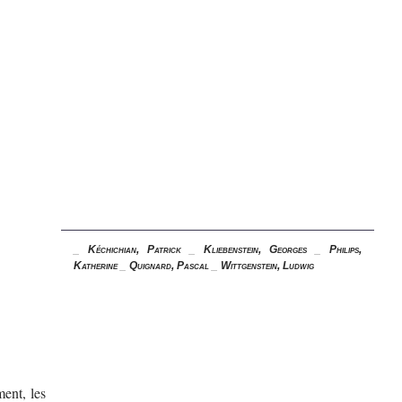
_
Kéchichian, Patrick
_
Kliebenstein, Georges
_
Philips,
Katherine
_
Quignard, Pascal
_
Wittgenstein, Ludwig
ent, les