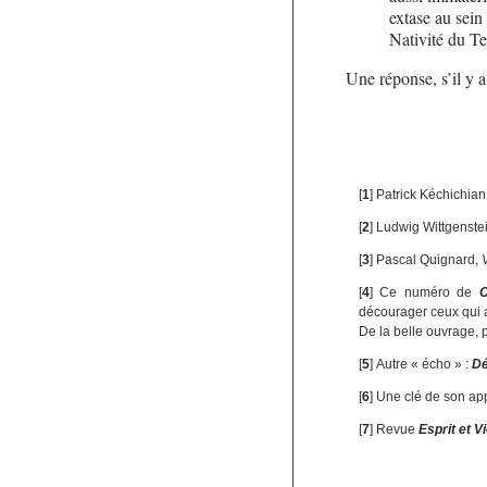
extase au sein 
Nativité du T
Une réponse, s’il y 
[
1
]
Patrick Kéchichian
[
2
]
Ludwig Wittgenste
[
3
]
Pascal Quignard,
[
4
]
Ce numéro de
C
décourager ceux qui 
De la belle ouvrage, 
[
5
]
Autre « écho » :
Dé
[
6
]
Une clé de son ap
[
7
]
Revue
Esprit et V