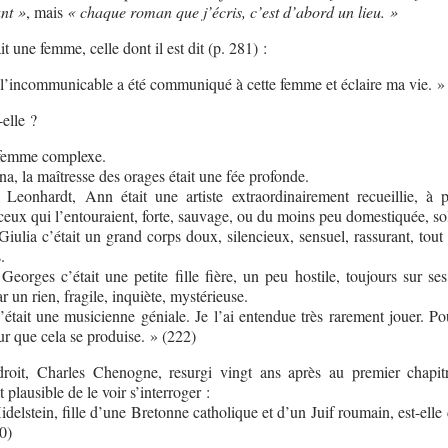
nt »
, mais
« chaque roman que j’écris, c’est d’abord un lieu. »
ait une femme, celle dont il est dit (p. 281) :
l’incommunicable a été communiqué à cette femme et éclaire ma vie. »
elle ?
 femme complexe.
, la maîtresse des orages était une fée profonde.
eonhardt, Ann était une artiste extraordinairement recueillie, à 
 ceux qui l’entouraient, forte, sauvage, ou du moins peu domestiquée, sol
ulia c’était un grand corps doux, silencieux, sensuel, rassurant, tout 
.
orges c’était une petite fille fière, un peu hostile, toujours sur ses
r un rien, fragile, inquiète, mystérieuse.
tait une musicienne géniale. Je l’ai entendue très rarement jouer. Pou
our que cela se produise. » (222)
roit, Charles Chenogne, resurgi vingt ans après au premier chapit
st plausible de le voir s’interroger :
delstein, fille d’une Bretonne catholique et d’un Juif roumain, est-ell
0)