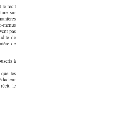
le récit
ture sur
manières
ro-menus
vent pas
udite de
nière de
ouscris à
 que les
rédacteur
récit, le