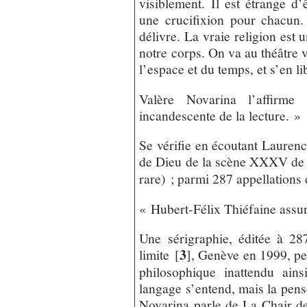
visiblement. Il est étrange d
une crucifixion pour chacun.
délivre. La vraie religion est 
notre corps. On va au théâtre v
l’espace et du temps, et s’en lib
Valère Novarina l’affirm
incandescente de la lecture. »
Se vérifie en écoutant Laure
de Dieu de la scène XXXV d
rare) ; parmi 287 appellations
« Hubert-Félix Thiéfaine assur
Une sérigraphie, éditée à 2
3
limite
[
]
, Genève en 1999, pe
philosophique inattendu ain
langage s’entend, mais la pens
Novarina parle de La Chair 