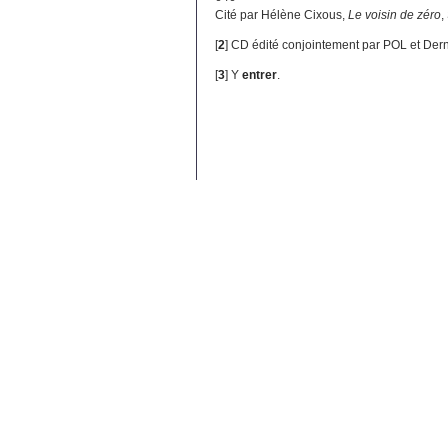
Cité par Hélène Cixous,
Le voisin de zéro
,
[
2
]
CD édité conjointement par POL et Der
[
3
]
Y
entrer
.