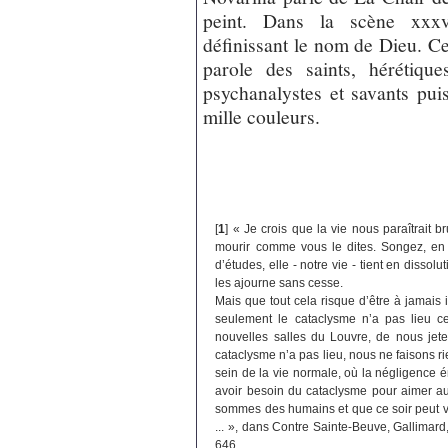
peint. Dans la scène xxxv,
définissant le nom de Dieu. Ce
parole des saints, hérétique
psychanalystes et savants puiss
mille couleurs.
[
1
]
« Je crois que la vie nous paraîtrait 
mourir comme vous le dites. Songez, en 
d’études, elle - notre vie - tient en dissolu
les ajourne sans cesse.
Mais que tout cela risque d’être à jamais
seulement le cataclysme n’a pas lieu ce
nouvelles salles du Louvre, de nous jeter
cataclysme n’a pas lieu, nous ne faisons r
sein de la vie normale, où la négligence 
avoir besoin du cataclysme pour aimer auj
sommes des humains et que ce soir peut ve
... », dans Contre Sainte-Beuve, Gallimard,
646