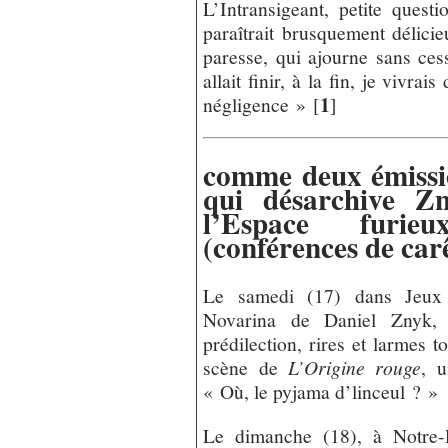
L’Intransigeant, petite quest
paraîtrait brusquement délicieu
paresse, qui ajourne sans cess
allait finir, à la fin, je vivra
1
négligence »
[
]
comme deux émissi
qui désarchive Z
l’Espace furi
(conférences de ca
Le samedi (17) dans Jeux d
Novarina de Daniel Znyk, 
prédilection, rires et larmes 
scène de
L’Origine rouge
, u
« Où, le pyjama d’linceul ? »
Le dimanche (18), à Notre-D