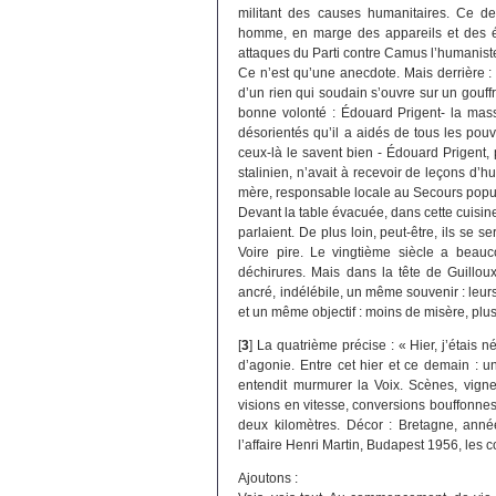
militant des causes humanitaires. Ce 
homme, en marge des appareils et des édi
attaques du Parti contre Camus l’humanist
Ce n’est qu’une anecdote. Mais derrière :
d’un rien qui soudain s’ouvre sur un gouff
bonne volonté : Édouard Prigent- la mass
désorientés qu’il a aidés de tous les pouvo
ceux-là le savent bien - Édouard Prigent, 
stalinien, n’avait à recevoir de leçons d
mère, responsable locale au Secours popul
Devant la table évacuée, dans cette cuisin
parlaient. De plus loin, peut-être, ils se s
Voire pire. Le vingtième siècle a beau
déchirures. Mais dans la tête de Guilloux
ancré, indélébile, un même souvenir : leur
et un même objectif : moins de misère, plus 
[
3
]
La quatrième précise : « Hier, j’étais né
d’agonie. Entre cet hier et ce demain : un
entendit murmurer la Voix. Scènes, vignet
visions en vitesse, conversions bouffonne
deux kilomètres. Décor : Bretagne, année
l’affaire Henri Martin, Budapest 1956, les 
Ajoutons :