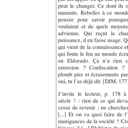
peut le changer. Ce dont ils 
manants. Rebelles à ce mond
pensée pour savoir pourquoi
voulaient et de quels moyen
advienne. Qui reçut la chan
puissance, il en fasse usage. Qu
qui vient de la connaissance et 
qui foute le feu au monde écr
en Eldorado. Ça n’a rien c
extorsion ? Confiscation ? 
plomb pire et écrasements par
oui, tu l’as déjà dit. [DJM, 177
J’invite le lecteur, p. 178 
siècle ! : rien de ce qui devai
cesse de revenir ; ne cherche
[...] Et on va quoi faire de l
manigances de la société ? Cr
fringue ? [...] Blablater du rie