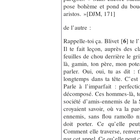
pose bohème et pond du bouqu
aristos. »[DJM, 171]
de l’autre :
6
Rappelle-toi ça. Blivet
[
]
te l’
Il te fait leçon, auprès des cl
feuilles de chou derrière le gr
là, gamin, ton père, mon pote
parler. Oui, oui, tu as dit :
longtemps dans ta tête. C’est
Parle à l’imparfait : perfect
décomposé. Ces hommes-là, ton
société d’amis-ennemis de la S
croyaient savoir, où va la pa
ennemis, sans flou ramollo ni
doit porter. Ce qu’elle peu
Comment elle traverse, renvers
par cet appel. Ce qu’elle peut 