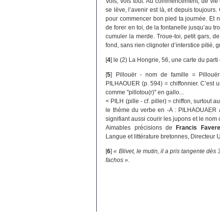
Vois, vois tout. Au commencement, de vie
se lève, l’avenir est là, et depuis toujo
pour commencer bon pied ta journée. Et ne
de forer en toi, de la fontanelle jusqu’au tr
cumuler la merde. Troue-toi, petit gars, d
fond, sans rien clignoter d’interstice pitié,
[
4
]
le (2) La Hongrie, 56, une carte du parti
[
5
]
Pillouër - nom de famille = Pillou
PILHAOUER (p. 594) = chiffonnier. C’est
comme "pillotou(r)" en gallo...
< PILH (pille - cf. piller) = chiffon, surtou
le thème du verbe en -A : PILHAOUAER /pi
signifiant aussi courir les jupons et le nom
Aimables précisions de
Francis Faver
Langue et littérature bretonnes, Directeu
[
6
]
« Blivet, le mutin, il a pris tangente dès
fachos »
.