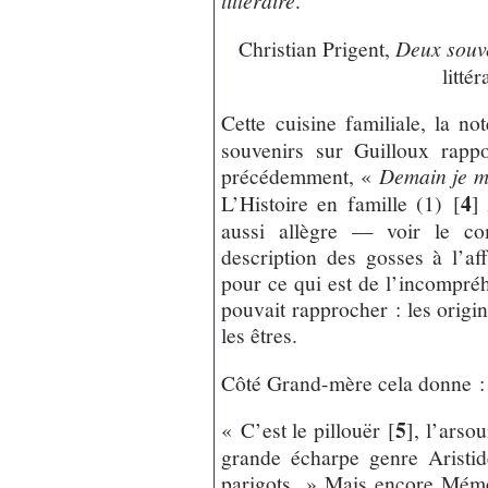
littéraire
.
Christian Prigent,
Deux souve
litté
Cette cuisine familiale, la not
souvenirs sur Guilloux rapp
précédemment, «
Demain je m
4
L’Histoire en famille (1)
[
]
aussi allègre — voir le co
description des gosses à l’af
pour ce qui est de l’incompr
pouvait rapprocher : les origin
les êtres.
Côté Grand-mère cela donne :
5
« C’est le pillouër
[
]
, l’arsou
grande écharpe genre Aristid
parigots. » Mais encore Mémé