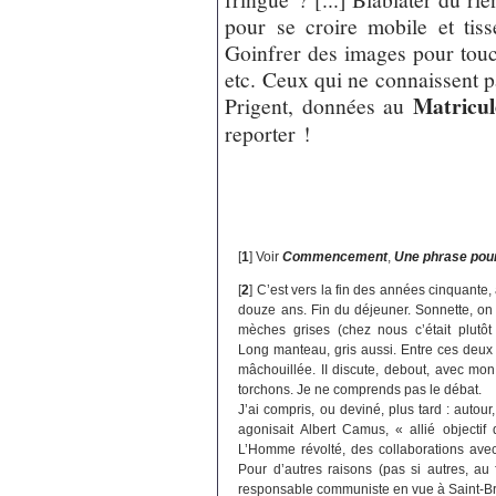
pour se croire mobile et ti
Goinfrer des images pour touch
etc. Ceux qui ne connaissent p
Matricul
Prigent, données au
reporter !
[
1
]
Voir
Commencement
,
Une phrase pou
[
2
]
C’est vers la fin des années cinquante, 
douze ans. Fin du déjeuner. Sonnette, on 
mèches grises (chez nous c’était plutôt 
Long manteau, gris aussi. Entre ces deux g
mâchouillée. II discute, debout, avec mon
torchons. Je ne comprends pas le débat.
J’ai compris, ou deviné, plus tard : autour,
agonisait Albert Camus, « allié objecti
L’Homme révolté, des collaborations avec
Pour d’autres raisons (pas si autres, au 
responsable communiste en vue à Saint-Brie